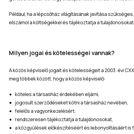
Például, ha a lépcsőház világításának javítása szükséges
elszámol a költségekkel és tájékoztatja a tulajdonosokat
Milyen jogai és kötelességei vannak?
A közös képviselő jogait és kötelességeit a 2003. évi CXX
meg többek között, hogy a közös képviselő:
köteles a társasház érdekében eljárni,
jogosult szerződéseket kötni a társasház nevében,
felelős a vagyonkezelésért,
rendszeresen tájékoztatja a tulajdonosokat,
a közgyűlések előkészítéséért és lebonyolításáért is f