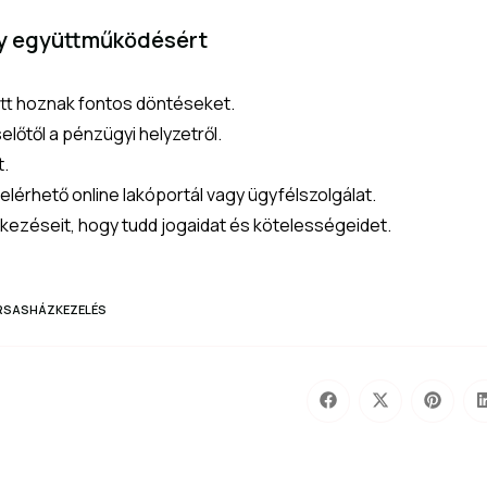
ny együttműködésért
tt hoznak fontos döntéseket.
lőtől a pénzügyi helyzetről.
t.
elérhető online lakóportál vagy ügyfélszolgálat.
kezéseit, hogy tudd jogaidat és kötelességeidet.
RSASHÁZKEZELÉS