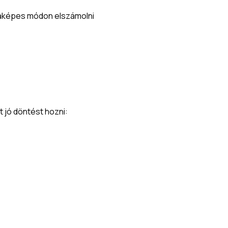
mlaképes módon elszámolni
 jó döntést hozni: