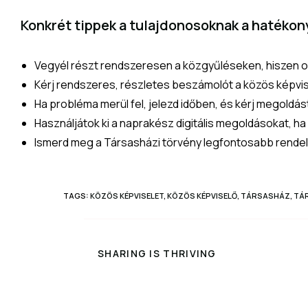
Konkrét tippek a tulajdonosoknak a hatéko
Vegyél részt rendszeresen a közgyűléseken, hiszen o
Kérj rendszeres, részletes beszámolót a közös képvise
Ha probléma merül fel, jelezd időben, és kérj megoldás
Használjátok ki a naprakész digitális megoldásokat, ha 
Ismerd meg a Társasházi törvény legfontosabb rendel
TAGS
:
KÖZÖS KÉPVISELET
,
KÖZÖS KÉPVISELŐ
,
TÁRSASHÁZ
,
TÁ
SHARING IS THRIVING