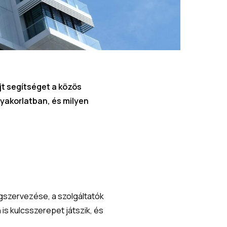
t segítséget a közös
 gyakorlatban, és milyen
gszervezése, a szolgáltatók
is kulcsszerepet játszik, és