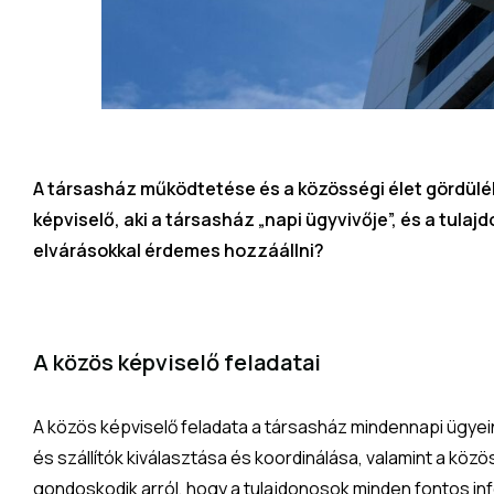
A társasház működtetése és a közösségi élet gördülé
képviselő, aki a társasház „napi ügyvivője”, és a tulaj
elvárásokkal érdemes hozzáállni?
A közös képviselő feladatai
A közös képviselő feladata a társasház mindennapi ügyei
és szállítók kiválasztása és koordinálása, valamint a köz
gondoskodik arról, hogy a tulajdonosok minden fontos i