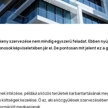
keny szervezése nem mindig egyszerű feladat. Ebben nyúj
donosok képviseletében jár el. De pontosan mit jelent ez a
nek intézése, például a közös területek karbantartásának me
ös költségek kezelése. Ő az, aki a közgyűlések szervezésében 
nformációt megkapjanak.