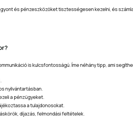
t vagyont és pénzeszközöket tisztességesen kezelni, és szá
or?
munikáció is kulcsfontosságú. Íme néhány tipp, ami segíthet
.
os nyilvántartásban.
ezeli a pénzügyeket.
jékoztassa a tulajdonosokat.
áskörök, díjazás, felmondási feltételek.