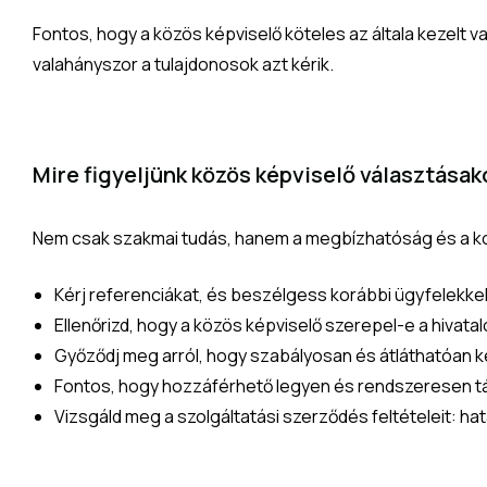
Fontos, hogy a közös képviselő köteles az általa kezel
valahányszor a tulajdonosok azt kérik.
Mire figyeljünk közös képviselő választásak
Nem csak szakmai tudás, hanem a megbízhatóság és a kom
Kérj referenciákat, és beszélgess korábbi ügyfelekkel
Ellenőrizd, hogy a közös képviselő szerepel-e a hivatal
Győződj meg arról, hogy szabályosan és átláthatóan k
Fontos, hogy hozzáférhető legyen és rendszeresen tá
Vizsgáld meg a szolgáltatási szerződés feltételeit: hat